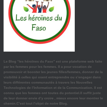
Le Blog “les héroïnes du Faso” est une plateforme web faite
par les femmes pour les femmes. Il a pour vocation de
promouvoir et booster les jeunes filles/femmes, donner de la
visibilité à celles qui osent entreprendre ou s’engager dans
leurs différentes communautés à travers les Nouvelles
Technologies de l’Information et de la Communication. Il est
connu que les femmes ont toutes du potentiel.Il suffit juste
de leur donner envie d’y croire , mieux encore leur montrer le
chemin.C’est tout l’objet de notre Blog.