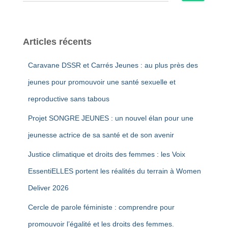
e
c
h
e
Articles récents
r
c
Caravane DSSR et Carrés Jeunes : au plus près des
h
e
jeunes pour promouvoir une santé sexuelle et
r
reproductive sans tabous
:
Projet SONGRE JEUNES : un nouvel élan pour une
jeunesse actrice de sa santé et de son avenir
Justice climatique et droits des femmes : les Voix
EssentiELLES portent les réalités du terrain à Women
Deliver 2026
Cercle de parole féministe : comprendre pour
promouvoir l’égalité et les droits des femmes.