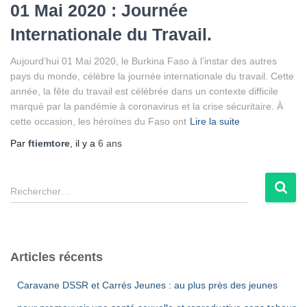
01 Mai 2020 : Journée
Internationale du Travail.
Aujourd’hui 01 Mai 2020, le Burkina Faso à l’instar des autres
pays du monde, célèbre la journée internationale du travail. Cette
année, la fête du travail est célébrée dans un contexte difficile
marqué par la pandémie à coronavirus et la crise sécuritaire. À
cette occasion, les héroïnes du Faso ont
Lire la suite
Par
ftiemtore
, il y a
6 ans
R
Rechercher…
e
c
h
e
Articles récents
r
c
Caravane DSSR et Carrés Jeunes : au plus près des jeunes
h
e