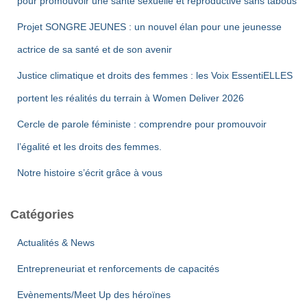
pour promouvoir une santé sexuelle et reproductive sans tabous
r
Projet SONGRE JEUNES : un nouvel élan pour une jeunesse
:
actrice de sa santé et de son avenir
Justice climatique et droits des femmes : les Voix EssentiELLES
portent les réalités du terrain à Women Deliver 2026
Cercle de parole féministe : comprendre pour promouvoir
l’égalité et les droits des femmes.
Notre histoire s’écrit grâce à vous
Catégories
Actualités & News
Entrepreneuriat et renforcements de capacités
Evènements/Meet Up des héroïnes