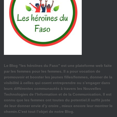
Le Blog “les héroïnes du Faso” est une plateforme web faite
par les femmes pour les femmes. Il a pour vocation de
promouvoir et booster les jeunes filles/femmes, donner de la
visibilité à celles qui osent entreprendre ou s’engager dans
leurs différentes communautés à travers les Nouvelles
Technologies de l’Information et de la Communication. Il est
connu que les femmes ont toutes du potentiel.Il suffit juste
de leur donner envie d’y croire , mieux encore leur montrer le
chemin.C’est tout l’objet de notre Blog.