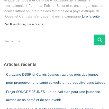
Afrique de l’Ouest et Centrale A l’occasion de la semaine
internationale « Femmes, Paix, et Sécurité », onze organisations
locales luttant pour le droit des femmes de 4 pays d’Afrique de
l’Ouest et Centrale, s’engagent dans la campagne
Lire la suite
Par
ftiemtore
, il y a
6 ans
R
Rechercher…
e
c
h
e
Articles récents
r
c
Caravane DSSR et Carrés Jeunes : au plus près des jeunes
h
e
pour promouvoir une santé sexuelle et reproductive sans tabous
r
Projet SONGRE JEUNES : un nouvel élan pour une jeunesse
:
actrice de sa santé et de son avenir