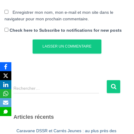
Enregistrer mon nom, mon e-mail et mon site dans le
navigateur pour mon prochain commentaire.
Check here to Subscribe to notifications for new posts
R
Rechercher…
e
c
h
e
Articles récents
r
c
Caravane DSSR et Carrés Jeunes : au plus près des
h