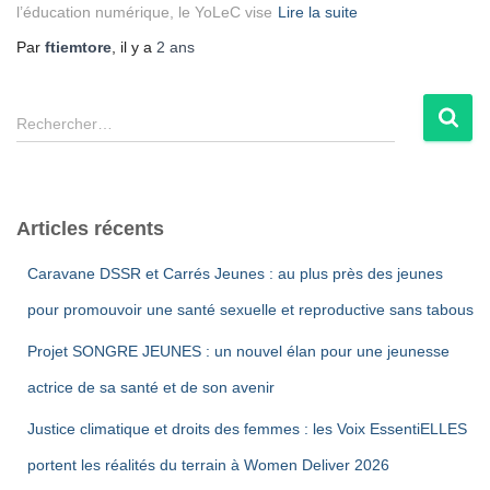
l’éducation numérique, le YoLeC vise
Lire la suite
Par
ftiemtore
, il y a
2 ans
R
Rechercher…
e
c
h
e
Articles récents
r
c
Caravane DSSR et Carrés Jeunes : au plus près des jeunes
h
e
pour promouvoir une santé sexuelle et reproductive sans tabous
r
Projet SONGRE JEUNES : un nouvel élan pour une jeunesse
:
actrice de sa santé et de son avenir
Justice climatique et droits des femmes : les Voix EssentiELLES
portent les réalités du terrain à Women Deliver 2026