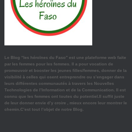
Le Blog “les héroïnes du Faso” est une plateforme web faite
par les femmes pour les femmes. Il a pour vocation de
promouvoir et booster les jeunes filles/femmes, donner de la
visibilité à celles qui osent entreprendre ou s’engager dans
leurs différentes communautés à travers les Nouvelles
Technologies de l’Information et de la Communication. Il est
connu que les femmes ont toutes du potentiel.Il suffit juste
de leur donner envie d’y croire , mieux encore leur montrer le
chemin.C’est tout l’objet de notre Blog.