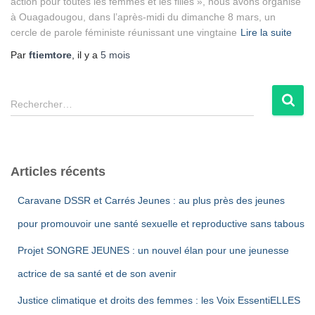
action pour toutes les femmes et les filles », nous avons organisé
à Ouagadougou, dans l’après-midi du dimanche 8 mars, un
cercle de parole féministe réunissant une vingtaine
Lire la suite
Par
ftiemtore
, il y a
5 mois
R
Rechercher…
e
c
h
e
Articles récents
r
c
Caravane DSSR et Carrés Jeunes : au plus près des jeunes
h
e
pour promouvoir une santé sexuelle et reproductive sans tabous
r
Projet SONGRE JEUNES : un nouvel élan pour une jeunesse
:
actrice de sa santé et de son avenir
Justice climatique et droits des femmes : les Voix EssentiELLES