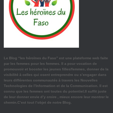
Le Blog “les héroïnes du Faso” est une plateforme web faite
par les femmes pour les femmes. Il a pour vocation de
promouvoir et booster les jeunes filles/femmes, donner de la
visibilité à celles qui osent entreprendre ou s’engager dans
leurs différentes communautés à travers les Nouvelles
Technologies de l’Information et de la Communication. Il est
connu que les femmes ont toutes du potentiel.Il suffit juste
de leur donner envie d’y croire , mieux encore leur montrer le
chemin.C’est tout l’objet de notre Blog.