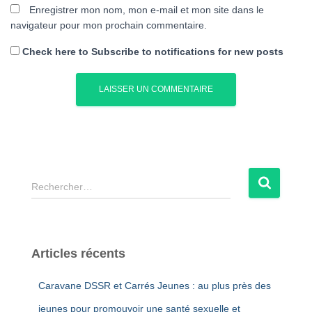
Enregistrer mon nom, mon e-mail et mon site dans le
navigateur pour mon prochain commentaire.
Check here to Subscribe to notifications for new posts
R
Rechercher…
e
c
h
e
Articles récents
r
c
Caravane DSSR et Carrés Jeunes : au plus près des
h
e
jeunes pour promouvoir une santé sexuelle et