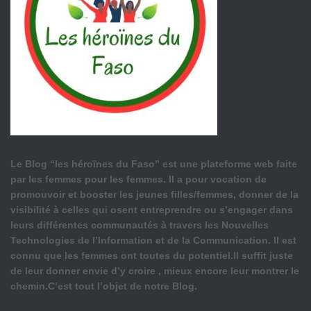
Le Blog “les héroïnes du Faso” est une plateforme web faite
par les femmes pour les femmes. Il a pour vocation de
promouvoir et booster les jeunes filles/femmes, donner de la
visibilité à celles qui osent entreprendre ou s’engager dans
leurs différentes communautés à travers les Nouvelles
Technologies de l’Information et de la Communication. Il est
connu que les femmes ont toutes du potentiel.Il suffit juste
de leur donner envie d’y croire , mieux encore leur montrer le
chemin.C’est tout l’objet de notre Blog.