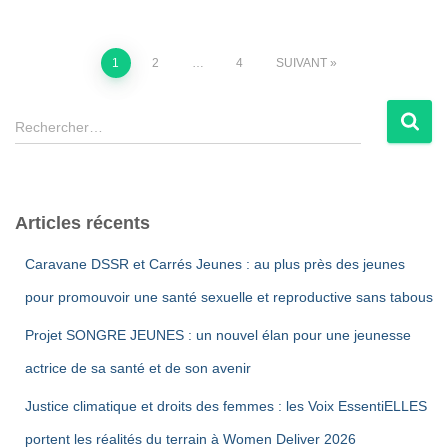
Pagination
1
2
…
4
SUIVANT
des
R
Rechercher…
e
publications
c
h
e
Articles récents
r
c
Caravane DSSR et Carrés Jeunes : au plus près des jeunes
h
e
pour promouvoir une santé sexuelle et reproductive sans tabous
r
Projet SONGRE JEUNES : un nouvel élan pour une jeunesse
:
actrice de sa santé et de son avenir
Justice climatique et droits des femmes : les Voix EssentiELLES
portent les réalités du terrain à Women Deliver 2026