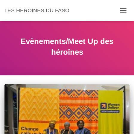
LES HEROINES DU FASO
DÉPLI
Evènements/Meet Up des
héroïnes