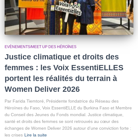
EVÈNEMENTS/MEET UP DES HÉROÏNES
Justice climatique et droits des
femmes : les Voix EssentiELLES
portent les réalités du terrain à
Women Deliver 2026
Par Farida Tiemtoré, Présidente fondatrice du Réseau des
Héroïnes du Faso, Voix EssentiELLE du Burkina Faso et Membre
du Conseil des Jeunes du Fonds mondial. Justice climatique,
santé et droits des femmes se sont retrouvés au cœur des
échanges de Women Deliver 2026 autour d’une conviction forte :
les crises
Lire la suite