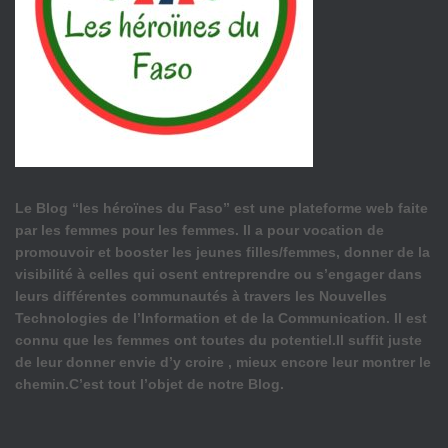
Le Blog “les héroïnes du Faso” est une plateforme web faite
par les femmes pour les femmes. Il a pour vocation de
promouvoir et booster les jeunes filles/femmes, donner de la
visibilité à celles qui osent entreprendre ou s’engager dans
leurs différentes communautés à travers les Nouvelles
Technologies de l’Information et de la Communication. Il est
connu que les femmes ont toutes du potentiel.Il suffit juste
de leur donner envie d’y croire , mieux encore leur montrer le
chemin.C’est tout l’objet de notre Blog.