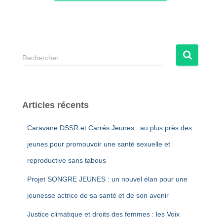
R
Rechercher…
e
c
h
e
Articles récents
r
c
Caravane DSSR et Carrés Jeunes : au plus près des
h
e
jeunes pour promouvoir une santé sexuelle et
r
reproductive sans tabous
:
Projet SONGRE JEUNES : un nouvel élan pour une
jeunesse actrice de sa santé et de son avenir
Justice climatique et droits des femmes : les Voix