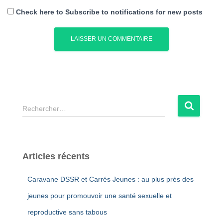
Check here to Subscribe to notifications for new posts
R
Rechercher…
e
c
h
e
Articles récents
r
c
Caravane DSSR et Carrés Jeunes : au plus près des
h
e
jeunes pour promouvoir une santé sexuelle et
r
reproductive sans tabous